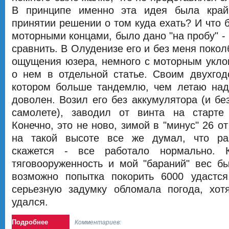
В принципе именно эта идея была край
принятии решении о том куда ехать? И что 
моторными концами, было дано "на пробу" - 
сравнить. В Олуденизе его и без меня покол
ощущения юзера, немного с моторным укло
о нем в отдельной статье. Своим двухго
котором больше тандемлю, чем летаю над
доволен. Возил его без аккумулятора (и бе
самолете), заводил от винта на старте
Конечно, это не ново, зимой в "минус" 26 от
на такой высоте все же думал, что раз
скажется - все работало нормально. 
тяговооруженность и мой "бараний" вес бы
возможно попытка покорить 6000 удастс
серьезную задумку обломала погода, хотя
удался.
Подробнее
Комментариев: