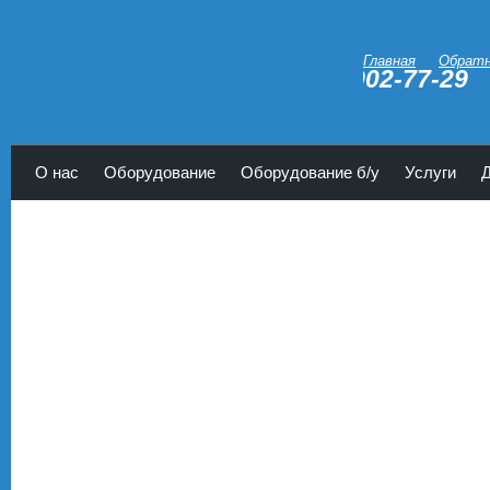
Главная
Обратн
902-77-29
Парапланы Кондор
О нас
Оборудование
Оборудование б/у
Услуги
<