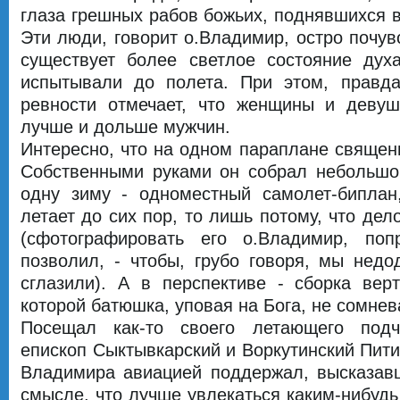
глаза грешных рабов божьих, поднявшихся в
Эти люди, говорит о.Владимир, остро почув
существует более светлое состояние духа
испытывали до полета. При этом, правда
ревности отмечает, что женщины и девуш
лучше и дольше мужчин.
Интересно, что на одном параплане священн
Собственными руками он собрал небольшой
одну зиму - одноместный самолет-биплан
летает до сих пор, то лишь потому, что дел
(сфотографировать его о.Владимир, поп
позволил, - чтобы, грубо говоря, мы нед
сглазили). А в перспективе - сборка вер
которой батюшка, уповая на Бога, не сомнев
Посещал как-то своего летающего подч
епископ Сыктывкарский и Воркутинский Пити
Владимира авиацией поддержал, высказав
смысле, что лучше увлекаться каким-нибудь