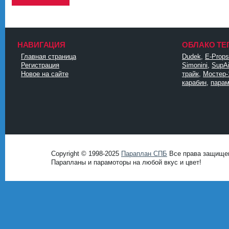
НАВИГАЦИЯ
ОБЛАКО ТЕ
Главная страница
Dudek
,
E-Props
Регистрация
Simonini
,
SupAi
Новое на сайте
трайк
,
Мостер-
карабин
,
парам
Copyright © 1998-2025
Параплан СПБ
Все права защище
Парапланы и парамоторы на любой вкус и цвет!
DataLife
Engine -
Softnews
Media
Group