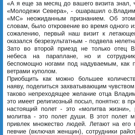
«А я еще за месяц до вашего визита знал, 
«Молодежи Севера», - ошарашил о.Владим
«МС» неожиданным признанием. Об этом 
словам, было откровение во время одного и
сожалению, первый наш визит к летающе
оказался безрезультатным - подвела нелетн
Зато во второй приезд не только отец 
небеса на параплане, но и сотрудни
беспомощно ногами под надуваемым, как п
ветрами куполом.
Приобщить как можно большее количест
наяву, поделиться захватывающим чувством,
таково непреходящее желание отца Владим
это имеет религиозный посыл, понятно: в п
настоящий полет - это «молитва жизни», 
молитва - это полет души. В этот полет 
привлек множество людей. Летают на его 
певчие (включая женщин), сотрудники райо