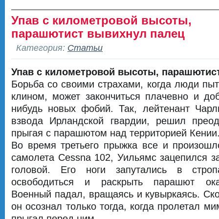
Упав с километровой высоты,
парашютист вывихнул палец
Категория:
Статьи
Упав с километровой высоты, парашютис
Борьба со своими страхами, когда люди пы
клином, может закончиться плачевно и доб
нибудь новых фобий. Так, лейтенант Чарл
взвода Ирландской гвардии, решил преод
прыгая с парашютом над территорией Кении
Во время третьего прыжка все и произошл
самолета Cessna 102, Уильямс зацепился за
головой. Его ноги запутались в стро
освободиться и раскрыть парашют ока
Военный падал, вращаясь и кувыркаясь. Ско
он осознал только тогда, когда пролетал м
прыгал перед ним.