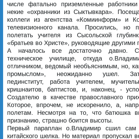
числе фатально приземленные работники 
некие «охранники из Сыктывкара». Посещ
коллеги из агентства «Комиинформ» и Ко
телевизионного канала. Просились, но 
полетать учителя из Сысольской глубин
«братьев во Христе», руководящие другими 
А началось все достаточно давно. Сн
техническое училище, откуда о.Владим
отличником, ведомый необъяснимым, но, как
промыслом», неожиданно ушел. Зат
пединститут, работа учителем, мучител
кришнаитов, баптистов, и, наконец, - усп
Создателю в качестве православного прих
Которое, впрочем, не искоренило, а, напр
полетам. Несмотря на то, что батюшка ви
признанию, страшно боится высоты.
Первый параплан о.Владимир сшил сам
китайского шелка. Но материал пропускал во