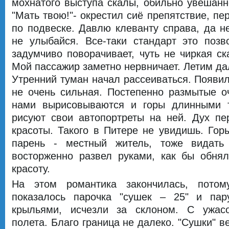
мохнатого выступа скалы, обильно увешанн
"Мать твою!"- окрестил сиё препятствие, пе
по подвеске. Давлю клеванту справа, да не
не улыбайся. Все-таки стандарт это позв
задумчиво поворачивает, чуть не чиркая ск
Мой пассажир заметно нервничает. Летим д
Утренний туман начал рассеиваться. Появил
не очень сильная. Постепенно размытые о
нами вырисовываются и горы длинными т
рисуют свои автопортреты на ней. Дух пе
красоты. Такого в Питере не увидишь. Гор
парень - местный житель, тоже видать
восторженно развел руками, как бы обнял
красоту.
На этом романтика закончилась, потом
показалось парочка "сушек – 25" и пар
крыльями, исчезли за склоном. С ужас
полета. Благо граница не далеко. "Сушки" в