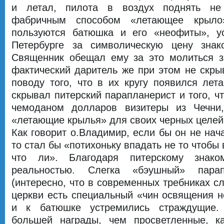
и летал, пилота в воздух поднять не 
фабричным способом «летающее крыло»
пользуются батюшка и его «неофиты», у
Петербурге за символическую цену знак
Священник обещал ему за это молиться за
фактический даритель же при этом не скры
поводу того, что в их кругу появился ле
скрывал питерский парапланерист и того, ч
чемоданом долларов визитеры из Чечни,
«летающие крылья» для своих черных целей.
Как говорит о.Владимир, если бы он не нача
то стал бы «потихоньку впадать не то чтобы 
что ли». Благодаря питерскому знако
реальностью. Слегка «бэушный» пар
(интересно, что в современных требниках с
церкви есть специальный «чин освящения н
и к батюшке устремились страждущие.
большей награды, чем просветленные, к