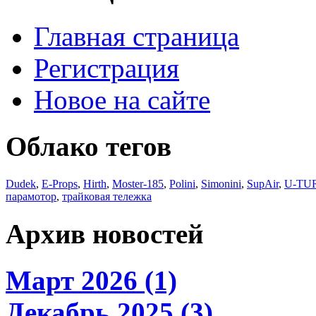
Главная страница
Регистрация
Новое на сайте
Облако тегов
Dudek
,
E-Props
,
Hirth
,
Moster-185
,
Polini
,
Simonini
,
SupAir
,
U-TU
парамотор
,
трайковая тележка
Архив новостей
Март 2026 (1)
Декабрь 2025 (3)