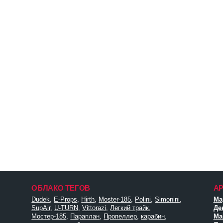
ОБЛАКО ТЕГОВ
А
Dudek
,
E-Props
,
Hirth
,
Moster-185
,
Polini
,
Simonini
,
Мар
SupAir
,
U-TURN
,
Vittorazi
,
Легкий трайк
,
Де
Мостер-185
,
Параплан
,
Пропеллер
,
карабин
,
Май