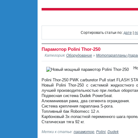
Сортировать статьи по:
дате
|
п
Парамотор Polini Thor-250
Категория:
Оборудование
»
Мотопарапланы (пара
Но
Polini Thor-250 PWK carburetor Pull start FLASH S
Новый Polini Thor-250 с системой жидкостного
лучшей производительностью при любых оборотах
Подвесная система Dudek PowerSeat.
Алюминиевая рама, два сегмента ограждения.
Система крепления параплана S-рога.
Топливный бак Robomecc 12 л.
Карбоновый 3х-лопастной переменного шага пропе
Статическая тяга 92 кг.
Метки к статье:
парамотор
,
Polini
,
Dudek