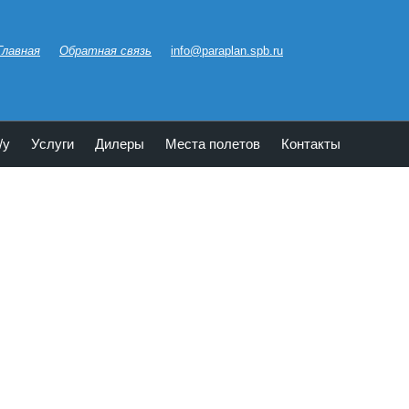
Главная
Обратная связь
info@paraplan.spb.ru
/у
Услуги
Дилеры
Места полетов
Контакты