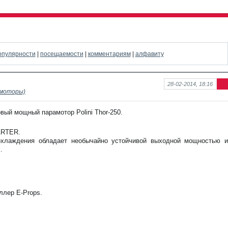
опулярности
|
посещаемости
|
комментариям
|
алфавиту
28-02-2014, 18:16
моторы)
Ин
фо
рм
вый мощный парамотор Polini Thor-250.
аци
я к
нов
TARTER.
ост
 охлаждения обладает необычайно устойчивой выходной мощностью и
и
.
ллер E-Props.