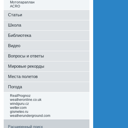
Мотопараплан
ACRO
Статьи
Школа
Библиотека
Видео
Вопросы и ответы
Мировые рекорды
Места полетов
Погода
RealPrognoz
weatheronline.co.uk
windguru.cz
wetter.com
gismeteo.ru
weatherunderground.com
Расширенный поиск