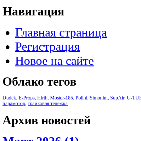
Навигация
Главная страница
Регистрация
Новое на сайте
Облако тегов
Dudek
,
E-Props
,
Hirth
,
Moster-185
,
Polini
,
Simonini
,
SupAir
,
U-TU
парамотор
,
трайковая тележка
Архив новостей